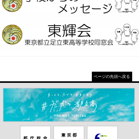
ページの先頭へ戻る
＃だから都立高（別ウインドウが開きます）
都庁総合ホー
東京都教員委
中学校英語ス
ムページ（別
員会（別ウイ
ピーキングテ