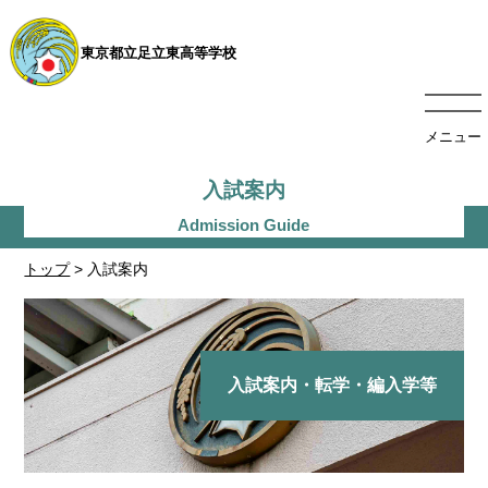
東京都立足立東高等学校
メニュー
入試案内
トップ
> 入試案内
入試案内・転学・編入学等