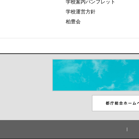
学校案内パンフレット
学校運営方針
柏豊会
＃だから都立高（別ウインドウが開き
都庁総合ホームペー
ンドウが開きます）