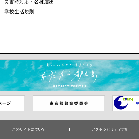
災害時対応・各種届出
学校生活規則
ます）
ジ（別ウイ
東京都教員委員会（別ウインド
中学校英語
ウが開きます）
（別ウイン
このサイトについて
アクセシビリティ方針