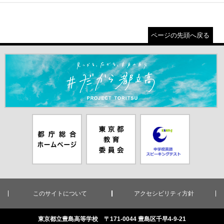
ページの先頭へ戻る
＃だから都立高（別ウインドウが開きます）
都庁総合ホー
東京都教員委
中学校英語ス
ムページ（別
員会（別ウイ
ピーキングテ
ウインドウが
ンドウが開き
スト（別ウイ
開きます）
ます）
ンドウが開き
ます）
このサイトについて
アクセシビリティ方針
東京都立豊島高等学校 〒171-0044 豊島区千早4-9-21