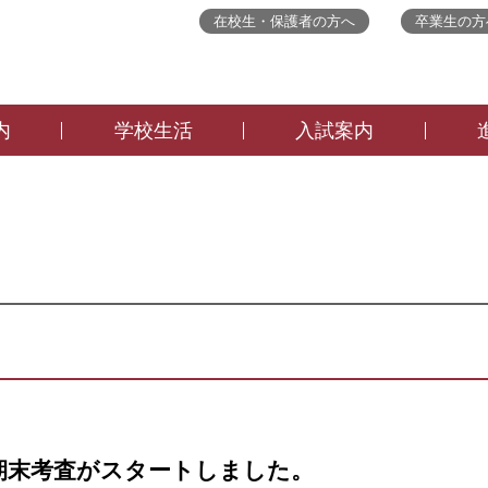
在校生・保護者の方へ
卒業生の方
内
学校生活
入試案内
期 期末考査がスタートしました。