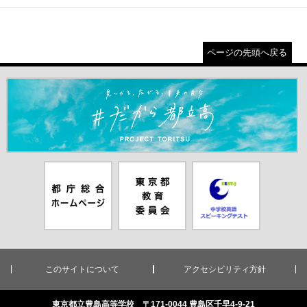
ページの先頭へ戻る
＃だから都立高（別ウインドウが開きます）
都庁総合ホー
東京都教員委
中学校英語ス
ムページ（別
員会（別ウイ
ピーキングテ
ウインドウが
ンドウが開き
スト（別ウイ
開きます）
ます）
ンドウが開き
ます）
このサイトについて
アクセシビリティ方針
東京都立豊島高等学校 〒171-0044 豊島区千早4-9-21