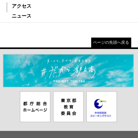
アクセス
ニュース
ページの先頭へ戻る
＃だから都立高（別ウインドウが開きます）
都庁総合ホー
東京都教員委
中学校英語ス
ムページ（別
員会（別ウイ
ピーキングテ
ウインドウが
ンドウが開き
スト（別ウイ
開きます）
ます）
ンドウが開き
ます）