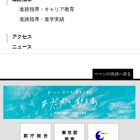
進路指導・キャリア教育
進路指導・進学実績
アクセス
ニュース
ページの先頭へ戻る
＃だから都立高（別ウインドウが開きます）
都庁総合ホー
東京都教員委
中学校英語ス
ムページ（別
員会（別ウイ
ピーキングテ