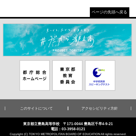
ページの先頭へ戻る
＃だから都立高（別ウインドウが開きます）
都庁総合ホー
東京都教員委
中学校英語ス
ムページ（別
員会（別ウイ
ピーキングテ
ウインドウが
ンドウが開き
スト（別ウイ
開きます）
ます）
ンドウが開き
ます）
このサイトについて
アクセシビリティ方針
東京都立豊島高等学校 〒171-0044 豊島区千早4-9-21
電話：03-3958-0121
Copyright (C) TOKYO METROPOLITAN BOARD OF EDUCATION All rights reserved.