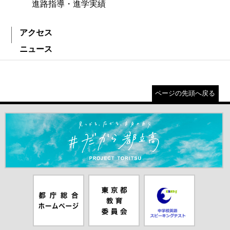
進路指導・進学実績
アクセス
ニュース
ページの先頭へ戻る
＃だから都立高（別ウインドウが開きます）
都庁総合ホー
東京都教員委
中学校英語ス
ムページ（別
員会（別ウイ
ピーキングテ
ウインドウが
ンドウが開き
スト（別ウイ
開きます）
ます）
ンドウが開き