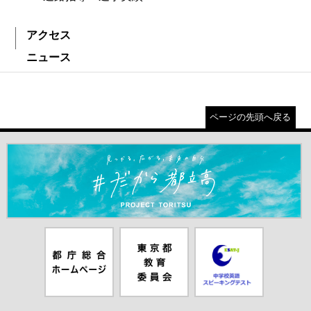
アクセス
ニュース
ページの先頭へ戻る
＃だから都立高（別ウインドウが開きます）
都庁総合ホー
東京都教員委
中学校英語ス
ムページ（別
員会（別ウイ
ピーキングテ
ウインドウが
ンドウが開き
スト（別ウイ
開きます）
ます）
ンドウが開き
ます）