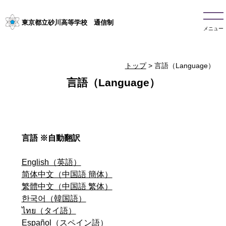
東京都立砂川高等学校 通信制
メニュー
トップ
>
言語（Language）
言語（Language）
言語 ※自動翻訳
English（英語）
简体中文（中国語 簡体）
繁體中文（中国語 繁体）
한국어（韓国語）
ไทย（タイ語）
Español（スペイン語）