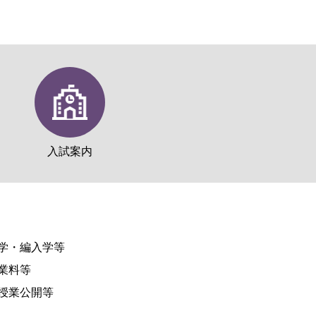
入試案内
学・編入学等
業料等
授業公開等