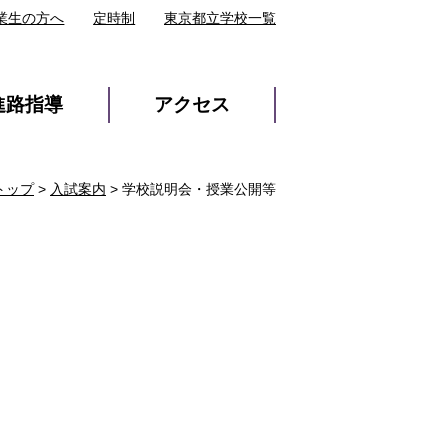
業生の方へ
定時制
東京都立学校一覧
進路指導
アクセス
トップ
>
入試案内
> 学校説明会・授業公開等