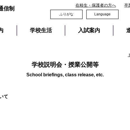
在校生・保護者の方へ
卒
通信制
ふりがな
Language
内
学校生活
入試案内
学校説明会・授業公開等
いて