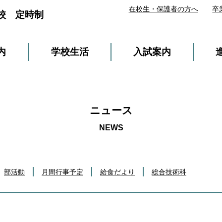
在校生・保護者の方へ
卒
校 定時制
内
学校生活
入試案内
ニュース
部活動
月間行事予定
給食だより
総合技術科