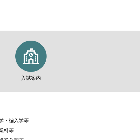
入試案内
学・編入学等
業料等