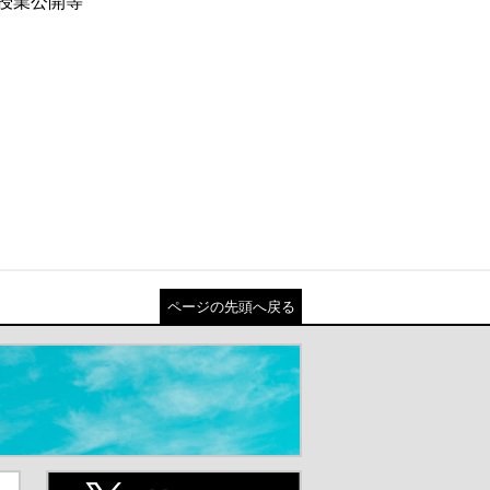
授業公開等
ページの先頭へ戻る
ト
X(旧Twitter)（別ウインドウが開