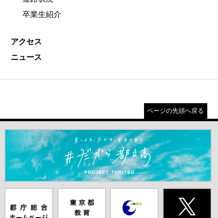
卒業生紹介
アクセス
ニュース
ページの先頭へ戻る
＃だから都立高（別ウインドウが開きます）
都庁総合ホー
東京都教員委
中学校英語ス
X(旧Twitter)
ムページ（別
員会（別ウイ
ピーキングテ
（別ウインド
ウインドウが
ンドウが開き
スト（別ウイ
ウが開きま