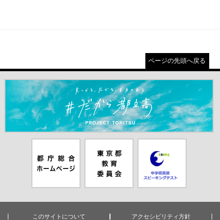
ページの先頭へ戻る
＃だから都立高（別ウインドウが開きます）
都庁総合ホー
東京都教員委
中学校英語ス
ムページ（別
員会（別ウイ
ピーキングテ
ウインドウが
ンドウが開き
スト（別ウイ
開きます）
ます）
ンドウが開き
ます）
このサイトについて
アクセシビリティ方針