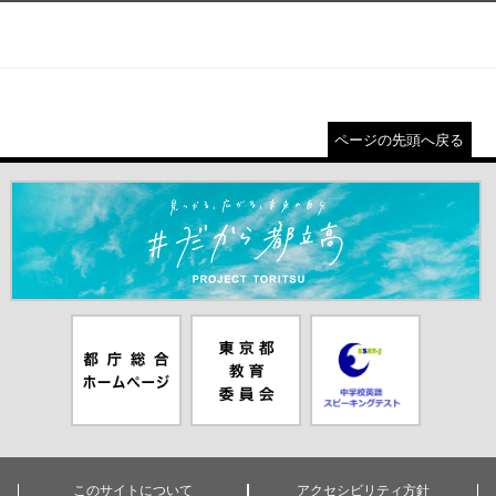
ページの先頭へ戻る
＃だから都立高（別ウインドウが開きます）
都庁総合ホー
東京都教員委
中学校英語ス
ムページ（別
員会（別ウイ
ピーキングテ
ウインドウが
ンドウが開き
スト（別ウイ
開きます）
ます）
ンドウが開き
ます）
このサイトについて
アクセシビリティ方針