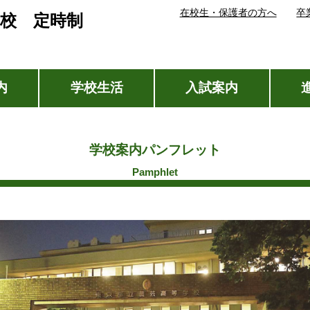
在校生・保護者の方へ
卒
校 定時制
内
学校生活
入試案内
学校案内パンフレット