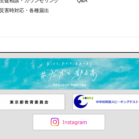
生徒相談・カウンセリング
Q&A
災害時対応・各種届出
ます）
京都教員委員会（別ウインド
中学校英語スピーキングテス
が開きます）
（別ウインドウが開きます）
Instagram（別ウインドウが開き
ます）