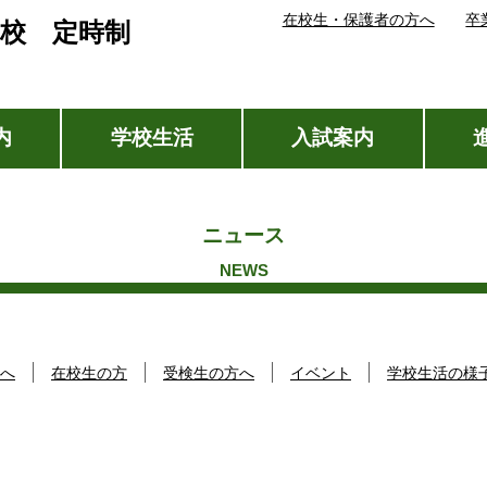
在校生・保護者の方へ
卒
校 定時制
内
学校生活
入試案内
ニュース
へ
在校生の方
受検生の方へ
イベント
学校生活の様