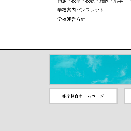
制服・校章・校歌・施設・沿革
学校案内パンフレット
学校運営方針
＃だから都立高（別ウインドウが開き
都庁総合ホームページ（別ウイ
東
ンドウが開きます）
ウ