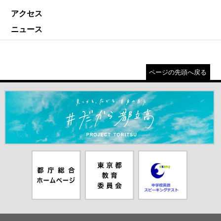
アクセス
ニュース
ページの先頭へ戻る
＃だから都立高（別ウインドウが開きます）
都庁総合ホー
東京都教員委
中学校英語ス
ムページ（別
員会（別ウイ
ピーキングテ
ウインドウが
ンドウが開き
スト（別ウイ
開きます）
ます）
ンドウが開き
ます）