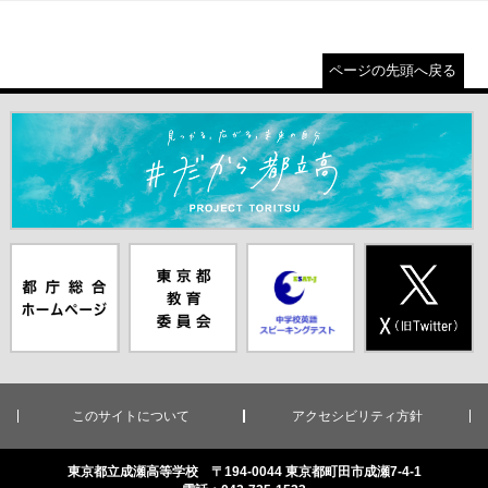
ページの先頭へ戻る
＃だから都立高（別ウインドウが開きます）
都庁総合ホー
東京都教員委
中学校英語ス
X(旧Twitter)
ムページ（別
員会（別ウイ
ピーキングテ
（別ウインド
ウインドウが
ンドウが開き
スト（別ウイ
ウが開きま
開きます）
ます）
ンドウが開き
す）
ます）
このサイトについて
アクセシビリティ方針
東京都立成瀬高等学校 〒194-0044 東京都町田市成瀬7-4-1