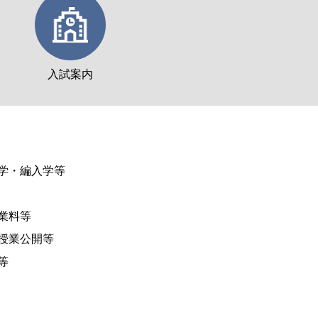
入試案内
学・編入学等
業料等
授業公開等
等