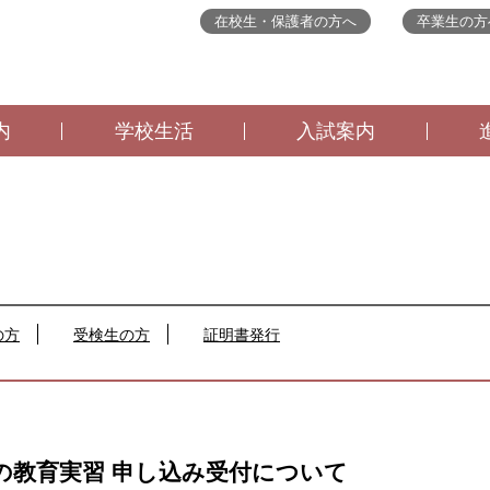
在校生・保護者の方へ
卒業生の方
内
学校生活
入試案内
の方
受検生の方
証明書発行
度)の教育実習 申し込み受付について