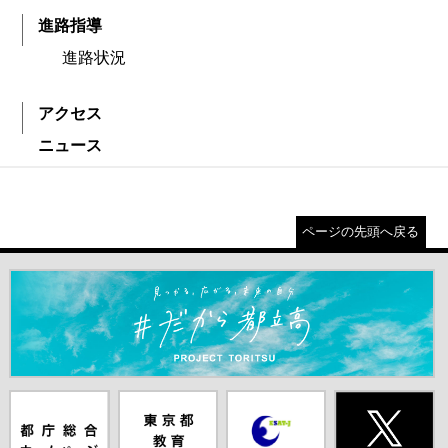
進路指導
進路状況
アクセス
ニュース
ページの先頭へ戻る
＃だから都立高（別ウインドウが開きます）
都庁総合ホー
東京都教員委
中学校英語ス
X(旧Twitter)
ムページ（別
員会（別ウイ
ピーキングテ
（別ウインド