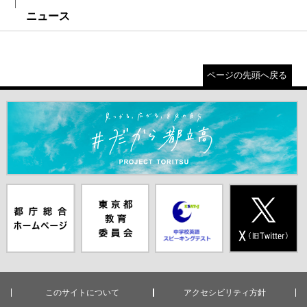
ニュース
ページの先頭へ戻る
＃だから都立高（別ウインドウが開きます）
都庁総合ホー
東京都教員委
中学校英語ス
X(旧Twitter)
ムページ（別
員会（別ウイ
ピーキングテ
（別ウインド
ウインドウが
ンドウが開き
スト（別ウイ
ウが開きま
開きます）
ます）
ンドウが開き
す）
ます）
このサイトについて
アクセシビリティ方針