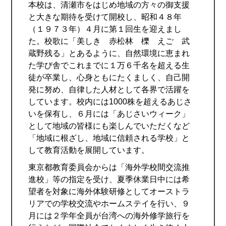
本校は、清瀬市をはじめ地域の方々の御支援
と大きな期待を受けて開校し、昭和４８年
（１９７３年）４月に第１回生を迎えまし
た。校歌に「美しき 赤松林 櫟 えご 武
蔵野残る」とあるように、自然環境に恵まれ
た学び舎でこれまでに１万６千名を超える生
徒が卒業し、心身ともにたくましく、自己開
発に努め、自律した人材として各界で活躍を
しています。校内には1000株を超えるあじさ
いを保有し、６月には「あじさいウィーク」
として地域の皆様にも楽しんでいただくなど
「地域に根ざし、地域に信頼される学校」と
して教育活動を展開しています。
東京都教育委員会からは「海外学校間交流推
進校」等の指定を受け、夏季休業日中には希
望者を対象に海外体験研修としてオーストラ
リアでの学校交流やホームステイを行い、９
月には２学年全員が台湾への海外修学旅行を