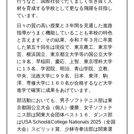
行うなど、国際社会でたくましく生き抜く人
材を育成する学校として更なる飛躍を目指し
ています。
日々の質の高い授業と３年間を見通した進路
指導がうまく機能していることも本校の特色
と言えます。その結果、令和７年３月に卒業
した第五十回生は現役で、東京農工、東京学
芸、横浜国立、東京都立大学等の国公立大学
に９名、早稲田、慶応、上智、東京理科大学
に１５名、学習院、明治、青山学院、立教、
中央、法政大学に９９名、日本、東洋、駒
澤、専修大学に１６０名が合格するなど大学
進学で確実に成果をあげています。
部活動においても、男子ソフトテニス部は東
京都国公立大会（個人）優勝、女子ソフトテ
ニス部は関東大会団体ベスト１６、ダンス部
はUSA School&College Nationals 2025（全国
大会）スピリット賞、少林寺拳法部は関東選