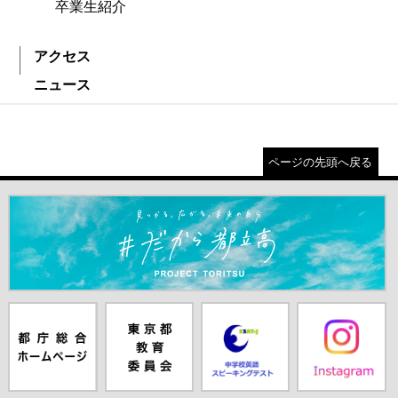
卒業生紹介
アクセス
ニュース
ページの先頭へ戻る
＃だから都立高（別ウインドウが開きます）
都庁総合ホー
東京都教員委
中学校英語ス
Instagram（別
ムページ（別
員会（別ウイ
ピーキングテ
ウインドウが
ウインドウが
ンドウが開き
スト（別ウイ
開きます）
開きます）
ます）
ンドウが開き