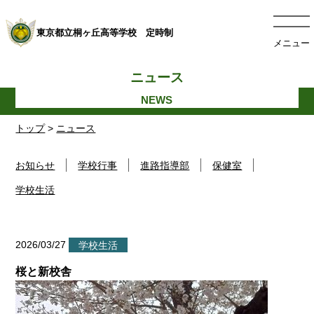
東京都立桐ヶ丘高等学校 定時制
メニュー
ニュース
トップ
>
ニュース
お知らせ
学校行事
進路指導部
保健室
学校生活
2026/03/27
学校生活
桜と新校舎