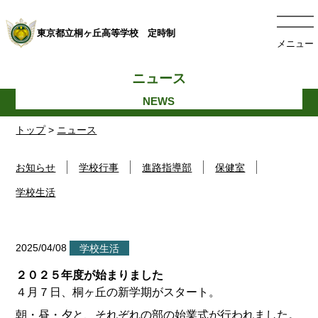
東京都立桐ヶ丘高等学校 定時制
メニュー
ニュース
トップ
>
ニュース
お知らせ
学校行事
進路指導部
保健室
学校生活
2025/04/08
学校生活
２０２５年度が始まりました
４月７日、桐ヶ丘の新学期がスタート。
朝・昼・夕と、それぞれの部の始業式が行われました。