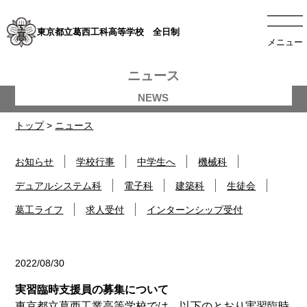
東京都立葛西工科高等学校 全日制
メニュー
ニュース
トップ
>
ニュース
お知らせ
学校行事
中学生へ
機械科
デュアルシステム科
電子科
建築科
生徒会
葛工ライフ
求人受付
インターンシップ受付
2022/08/30
お知らせ
実習臨時支援員の募集について
東京都立葛西工業高等学校では、以下のとおり実習臨時