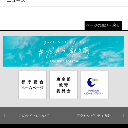
ニュース
ページの先頭へ戻る
＃だから都立高（別ウインドウが開きます）
都庁総合ホー
東京都教員委
中学校英語ス
ムページ（別
員会（別ウイ
ピーキングテ
ウインドウが
ンドウが開き
スト（別ウイ
開きます）
ます）
ンドウが開き
ます）
このサイトについて
アクセシビリティ方針