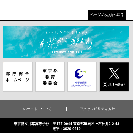
ページの先頭へ戻る
＃だから都立高（別ウインドウが開きます）
都庁総合ホー
東京都教員委
中学校英語ス
X(旧Twitter)
ムページ（別
員会（別ウイ
ピーキングテ
（別ウインド
ウインドウが
ンドウが開き
スト（別ウイ
ウが開きま
開きます）
ます）
ンドウが開き
す）
ます）
このサイトについて
アクセシビリティ方針
東京都立井草高等学校 〒177-0044 東京都練馬区上石神井2-2-43
電話：3920-0319