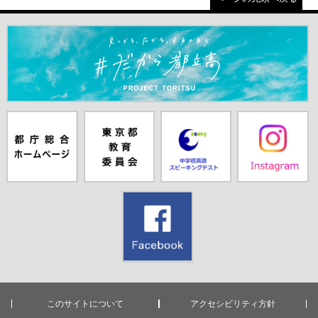
＃だから都立高（別ウインドウが開きます）
都庁総合ホー
東京都教員委
中学校英語ス
Instagram（別
ムページ（別
員会（別ウイ
ピーキングテ
ウインドウが
ウインドウが
ンドウが開き
スト（別ウイ
開きます）
開きます）
ます）
ンドウが開き
ます）
Facebook（別
ウインドウが
開きます）
このサイトについて
アクセシビリティ方針