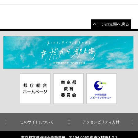
ページの先頭へ戻る
＃だから都立高（別ウインドウが開きます）
都庁総合ホー
東京都教員委
中学校英語ス
ムページ（別
員会（別ウイ
ピーキングテ
ウインドウが
ンドウが開き
スト（別ウイ
開きます）
ます）
ンドウが開き
ます）
このサイトについて
アクセシビリティ方針
東京都立晴海総合高等学校 〒104-0053 中央区晴海1-2-1