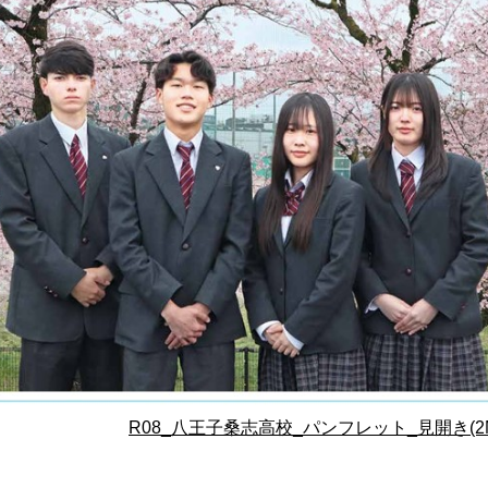
R08_八王子桑志高校_パンフレット_見開き(2M