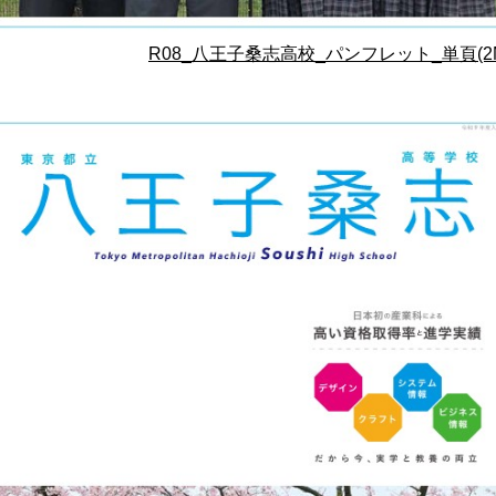
R08_八王子桑志高校_パンフレット_単頁(2M