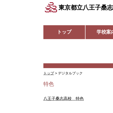
東京都立八王子桑志
トップ
学校案
トップ
>
デジタルブック
特色
八王子桑志高校 特色