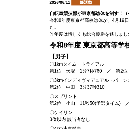
2026/06/11
部活動
自転車競技部が東京都総体を制す！（令
令和8年度東京都高校総体が、4月19日(
た。
昨年度は惜しくも総合優勝を逃しまし
令和8年度 東京都高等学
【男子】
〇1kmタイム・トライアル
第1位 犬塚 1分7秒760 ／ 第2位
〇3kmインディヴィデュアル・パーシ
第2位 中田 3分37秒310
〇スプリント
第2位 小山 11秒50(予選タイム) 
〇ケイリン
3位以内 該当者なし
〇4km速度競走