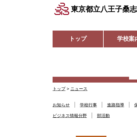
東京都立八王子桑志
トップ
学校案
トップ
>
ニュース
お知らせ
学校行事
進路指導
ビジネス情報分野
部活動