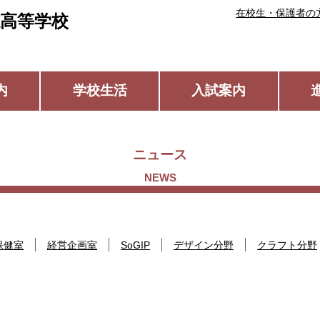
在校生・保護者の
高等学校
内
学校生活
入試案内
ニュース
保健室
経営企画室
SoGIP
デザイン分野
クラフト分野