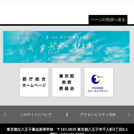
ページの先頭へ戻る
＃だから都立高（別ウインドウが開きます）
都庁総合ホー
東京都教員委
中学校英語ス
ムページ（別
員会（別ウイ
ピーキングテ
ウインドウが
ンドウが開き
スト（別ウイ
開きます）
ます）
ンドウが開き
ます）
このサイトについて
アクセシビリティ方針
東京都立八王子桑志高等学校 〒193-0835 東京都八王子市千人町4丁目8-1