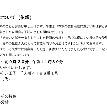
について（依頼）
栄のこととお喜び申し上げます。平素よ
り本校の教育活動に温かい御理解と
象とした説明会を下記のとおり開催い
たします。
『過去の入試データをもとにした最新の
分析や、他では得にくい具体的な受
。貴塾の生徒さんにとって有益な内容をお届け
できればと考えております。
れている先生方に御案内いただき、御
参加いただけましたら幸いです。下記 U
ようお願いいたします。
午前
９時 ３０分
～午前
１１時３０
分
受付いたします。
校 八王子市千人町４丁目８番１号
 （代）
校の特色
分析