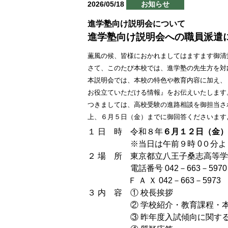
2026/05/18
お知らせ
進学塾向け説明会について
進学塾向け説明会への職員派遣
薫風の候、皆様におかれましてはますます御清
さて、このたび本校では、進学塾の先生方を対
本説明会では、本校の特色や教育内容に加え、
お役
立ていただける情報』をお伝えいたします
つきましては、高校受験の進路相談を御担当さ
上、
６月５日（金）までに御回答くださいます
１ 日 時 令和８年
６月１２日（金）
※当日は午前９時 0０分より
２ 場 所 東京都立八王子桑志高等学
電話番号 042－663－5970
Ｆ Ａ Ｘ 042－663－5973
３ 内 容 ① 校長挨拶
② 学校紹介・教育課程・本
③ 昨年度入試傾向に関する