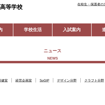
在校生・保護者の
高等学校
内
学校生活
入試案内
ニュース
保健室
経営企画室
SoGIP
デザイン分野
クラフト分野