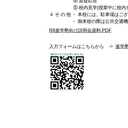
④ 質疑応答
⑤ 校内見学(授業中に校内を案
４ そ の 他 ・ 本校には、駐車場はご
・ 御来校の際は公共交通機関
R8進学塾向け説明会資料.PDF
入力フォームはこちらから ⇒
進学