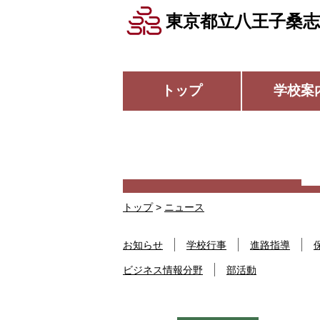
東京都立八王子桑志
トップ
学校案
トップ
>
ニュース
お知らせ
学校行事
進路指導
ビジネス情報分野
部活動