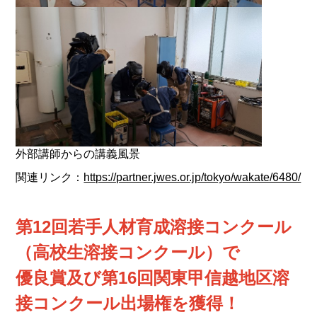
外部講師からの講義風景
関連リンク：
https://partner.jwes.or.jp/tokyo/wakate/6480/
第12回若手人材育成溶接コンクール
（高校生溶接コンクール）で
優良賞及び第16回関東甲信越地区溶
接コンクール出場権を獲得！