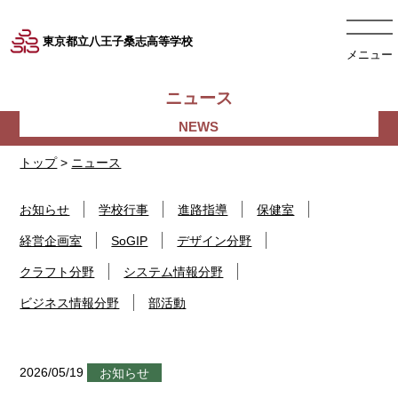
東京都立八王子桑志高等学校
メニュー
ニュース
トップ
>
ニュース
お知らせ
学校行事
進路指導
保健室
経営企画室
SoGIP
デザイン分野
クラフト分野
システム情報分野
ビジネス情報分野
部活動
2026/05/19
お知らせ