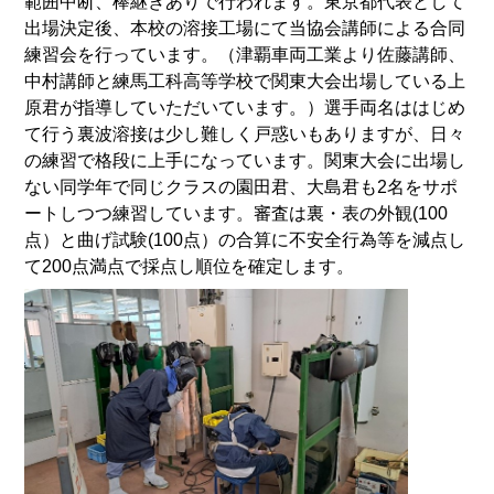
範囲中断、棒継ぎありで行われます。東京都代表として
出場決定後、本校の溶接工場にて当協会講師による合同
練習会を行っています。（津覇車両工業より佐藤講師、
中村講師と練馬工科高等学校で関東大会出場している上
原君が指導していただいています。）選手両名ははじめ
て行う裏波溶接は少し難しく戸惑いもありますが、日々
の練習で格段に上手になっています。関東大会に出場し
ない同学年で同じクラスの園田君、大島君も2名をサポ
ートしつつ練習しています。審査は裏・表の外観(100
点）と曲げ試験(100点）の合算に不安全行為等を減点し
て200点満点で採点し順位を確定します。