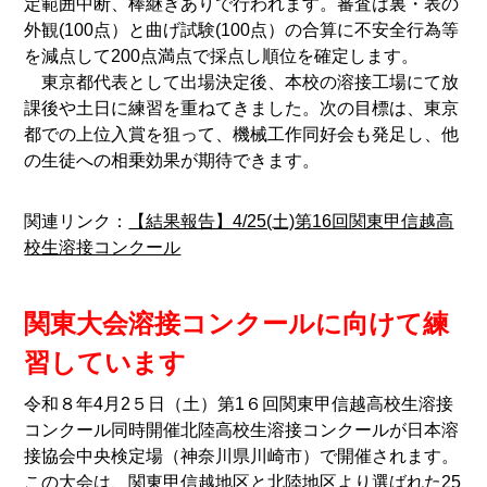
定範囲中断、棒継ぎありで行われます。審査は裏・表の
外観(100点）と曲げ試験(100点）の合算に不安全行為等
を減点して200点満点で採点し順位を確定します。
東京都代表として出場決定後、本校の溶接工場にて放
課後や土日に練習を重ねてきました。次の目標は、東京
都での上位入賞を狙って、機械工作同好会も発足し、他
の生徒への相乗効果が期待できます。
関連リンク：
【結果報告】4/25(土)第16回関東甲信越高
校生溶接コンクール
関東大会溶接コンクールに向けて練
習しています
令和８年4月2５日（土）第1６回関東甲信越高校生溶接
コンクール同時開催北陸高校生溶接コンクールが日本溶
接協会中央検定場（神奈川県川崎市）で開催されます。
この大会は、関東甲信越地区と北陸地区より選ばれた25