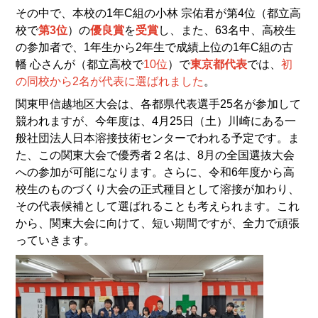
その中で、本校の1年C組の小林 宗佑君が第4位（都立高
校で
第3位
）の
優良賞
を
受賞
し、また、63名中、高校生
の参加者で、1年生から2年生で成績上位の1年C組の古
幡 心さんが（都立高校で
10位
）で
東京都代表
では、
初
の同校から2名が代表に選ばれました
。
関東甲信越地区大会は、各都県代表選手25名が参加して
競われますが、今年度は、4月25日（土）川崎にある一
般社団法人日本溶接技術センターでわれる予定です。ま
た、この関東大会で優秀者２名は、8月の全国選抜大会
への参加が可能になります。さらに、令和6年度から高
校生のものづくり大会の正式種目として溶接が加わり、
その代表候補として選ばれることも考えられます。これ
から、関東大会に向けて、短い期間ですが、全力で頑張
っていきます。