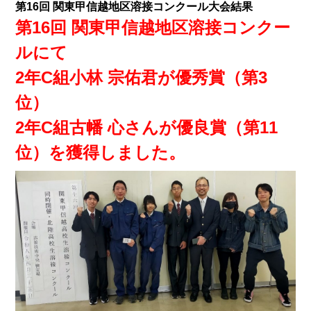
第16回 関東甲信越地区溶接コンクール大会結果
第16回 関東甲信越地区溶接コンクー
ルにて
2
年C組小林 宗佑君が優秀賞（第3
位）
2年C組古幡 心さんが優良賞（第11
位）を獲得しました。