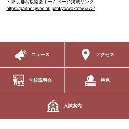
・東京都溶接協会ホームページ掲載リンク
https://partner.jwes.or.jp/tokyo/wakate/6373/
ニュース
アクセス
学校説明会
特色
入試案内