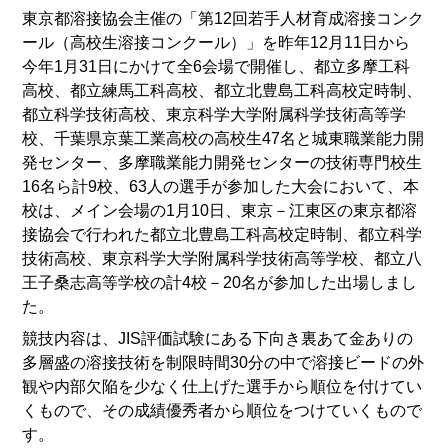
東京都溶接協会主催の「第12回若手人材育成溶接コンク
ール（高校生溶接コンクール）」を昨年12月11日から
今年1月31日にかけて全6会場で開催し、都立多摩工科
高校、都立練馬工科高校、都立北豊島工科高校定時制、
都立科学技術高校、東京科学大学附属科学技術高等学
校、千葉県京葉工業高校の高校生47名と城東職業能力開
発センター、多摩職業能力開発センターの技術専門校生
16名ら計9校、63人の選手が参加した大会において、本
校は、メイン会場の1月10日、東京－江東区の東京都溶
接協会で行われた都立北豊島工科高校定時制、都立科学
技術高校、東京科学大学附属科学技術高等学校、都立八
王子桑志高等学校の計4校－20名が参加した出場しまし
た。
競技内容は、JIS評価試験にある下向き裏あて金ありの
多層盛の溶接技術を制限時間30分の中で溶接ビードの外
観や内部欠陥を少なく仕上げた選手から順位を付けてい
くもので、その成績優秀者から順位をつけていくもので
す。