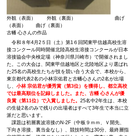
外観（表面） 外観（裏面） 曲げ
（表面） 曲げ（裏面）
古幡 心さんの作品
令和８年4月2５日（土）第1６回関東甲信越高校生溶
接コンクール同時開催北陸高校生溶接コンクールが日本
溶接協会中央検定場（神奈川県川崎市）で開催されまし
た。この大会は、関東甲信越地区と北陸地区より選ばれ
た25名の高校生たちが技を競い合う大会で、本校から、
東京都代表2名の小林宗佑君と古幡心さんの2名が出場
し、
小林 宗佑君が優秀賞（第3位）を獲得し、都立高校
では最高順位を記録しました。また、古幡 心さんが優
良賞（第11位）で入賞しました。
25名中2年生は、本校
の生徒2名のみで残りの出場者はすべて3年生で本当に立
派だと思います。
課題は初層裏波溶接のN-2F（中板９ｍｍ、Ｖ開先、
下向き溶接、裏当金なし）、競技時間は30分、最終層指