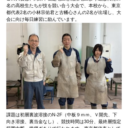
名の高校生たちが技を競い合う大会で、本校から、東京
都代表2名の小林宗佑君と古幡心さんの2名が出場し、大
会に向け毎日練習に励んでいます。
課題は初層裏波溶接のN-2F（中板９ｍｍ、Ｖ開先、下
向き溶接、裏当金なし）、競技時間は30分、最終層指定