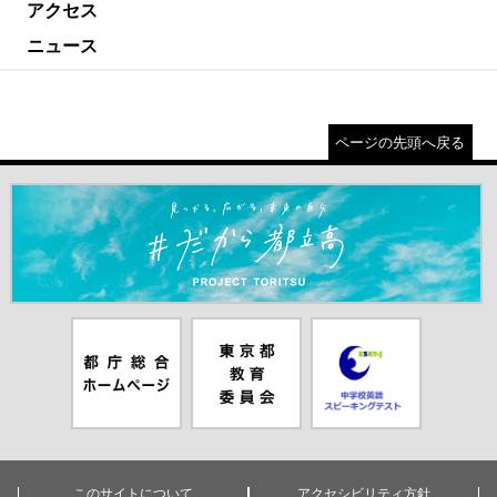
アクセス
ニュース
ページの先頭へ戻る
＃だから都立高（別ウインドウが開きます）
都庁総合ホー
東京都教員委
中学校英語ス
ムページ（別
員会（別ウイ
ピーキングテ
ウインドウが
ンドウが開き
スト（別ウイ
開きます）
ます）
ンドウが開き
ます）
このサイトについて
アクセシビリティ方針