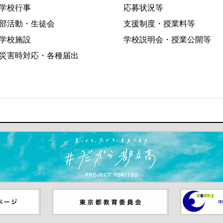
学校行事
応募状況等
部活動・生徒会
支援制度・授業料等
学校施設
学校説明会・授業公開等
災害時対応・各種届出
ます）
ジ（別ウイ
東京都教員委員会（別ウインド
中学校英語
ウが開きます）
（別ウイン