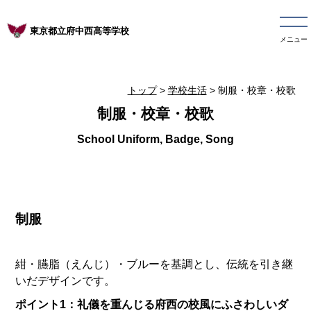
東京都立府中西高等学校
メニュー
トップ
>
学校生活
> 制服・校章・校歌
制服・校章・校歌
制服
紺・臙脂（えんじ）・ブルーを基調とし、伝統を引き継
いだデザインです。
ポイント1：礼儀を重んじる府西の校風にふさわしいダ