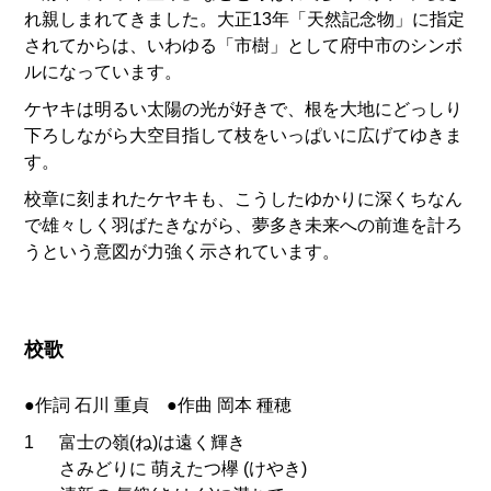
れ親しまれてきました。大正13年「天然記念物」に指定
されてからは、いわゆる「市樹」として府中市のシンボ
ルになっています。
ケヤキは明るい太陽の光が好きで、根を大地にどっしり
下ろしながら大空目指して枝をいっぱいに広げてゆきま
す。
校章に刻まれたケヤキも、こうしたゆかりに深くちなん
で雄々しく羽ばたきながら、夢多き未来への前進を計ろ
うという意図が力強く示されています。
校歌
●作詞 石川 重貞 ●作曲 岡本 種穂
1
富士の嶺(ね)は遠く輝き
さみどりに 萌えたつ欅 (けやき)