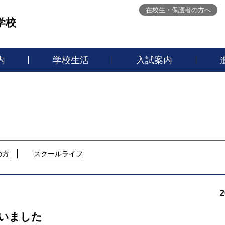
在校生・保護者の方へ
学校
内
学校生活
入試案内
の方
スクールライフ
2
いました