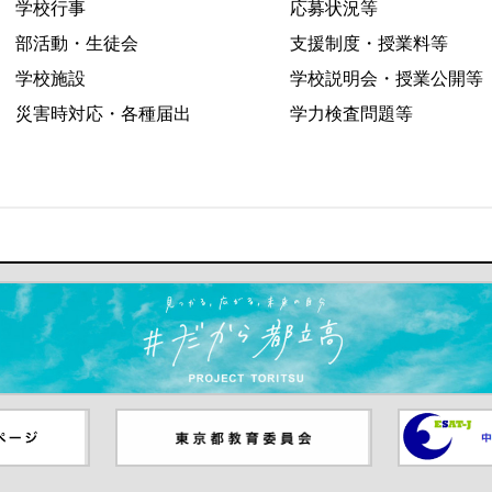
学校行事
応募状況等
部活動・生徒会
支援制度・授業料等
学校施設
学校説明会・授業公開等
災害時対応・各種届出
学力検査問題等
ます）
ジ（別ウイ
東京都教員委員会（別ウインド
中学校英語
ウが開きます）
（別ウイン