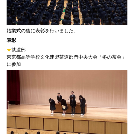
始業式の後に表彰を行いました。
表彰
★
茶道部
東京都高等学校文化連盟茶道部門中央大会「冬の茶会」
に参加