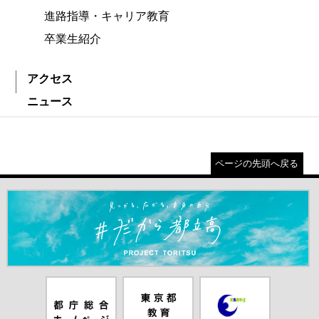
進路指導・キャリア教育
卒業生紹介
アクセス
ニュース
ページの先頭へ戻る
＃だから都立高（別ウインドウが開きます）
都庁総合ホー
東京都教員委
中学校英語ス
ムページ（別
員会（別ウイ
ピーキングテ