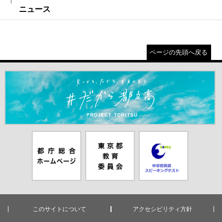
ニュース
ページの先頭へ戻る
＃だから都立高（別ウインドウが開きます）
都庁総合ホー
東京都教員委
中学校英語ス
ムページ（別
員会（別ウイ
ピーキングテ
ウインドウが
ンドウが開き
スト（別ウイ
開きます）
ます）
ンドウが開き
ます）
このサイトについて
アクセシビリティ方針