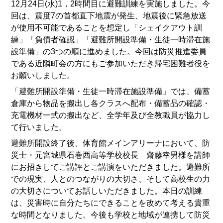
12月24日(水)1，2時間目に避難訓練を実施しました。今
回は、震度7の首都直下地震が発生、地震後に緊急放送
が使用不可能であることを想定し「シェイクアウト訓
練」「負債者確認」「避難所開設準備・生徒一時滞在施
設準備」の3つの順に進めました。今回は防災推進委員
である近隣町会の方にもご参加いただき帰宅困難者役を
お願いしました。
「避難所開設準備・生徒一時滞在施設準備」では、備蓄
倉庫から物品を搬出し各クラスへ配布・備蓄品の確認・
充電機材一式の搬出など、全学年及び全教職員が協力し
て行いました。
避難所開設終了後、体育館メインアリーナにおいて、防
災士・元宮城県石巻西高等学校校長 齋藤幸男様を講師
にお招きしてご講評とご講演をいただきました。避難所
での現実、人とのつながりの大切さ、そして高校生の力
の大切さについてお話しいただきました。本日の訓練
は、災害時に自分たちにできることを改めて考える貴重
な時間となりました。今後も学校と地域が連携して防災