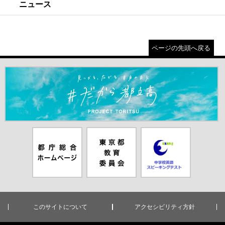
ニュース
ページの先頭へ戻る
＃だから都立高（別ウインドウが開きます）
都庁総合ホー
東京都教員委
中学校英語ス
ムページ（別
員会（別ウイ
ピーキングテ
ウインドウが
ンドウが開き
スト（別ウイ
開きます）
ます）
ンドウが開き
ます）
このサイトについて
アクセシビリティ方針