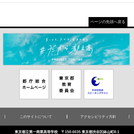
ページの先頭へ戻る
＃だから都立高（別ウインドウが開きます）
都庁総合ホー
東京都教員委
中学校英語ス
ムページ（別
員会（別ウイ
ピーキングテ
ウインドウが
ンドウが開き
スト（別ウイ
開きます）
ます）
ンドウが開き
ます）
このサイトについて
アクセシビリティ方針
東京都立第一商業高等学校 〒150-0035 東京都渋谷区鉢山町8-1