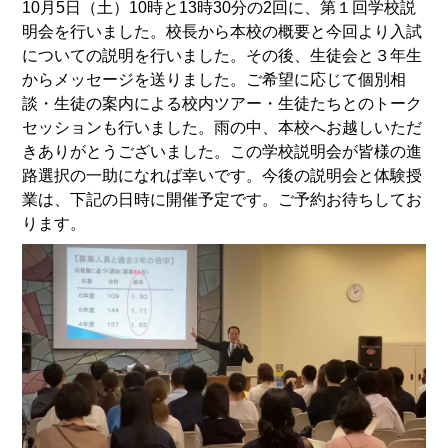
10月5日（土）10時と13時30分の2回に、第１回学校説
明会を行いました。
校長から
本校の概要と
今回より入試
についての説明を行いました。その後、
生徒会と３年生
からメッセージを送りました。ご希望に応じて個別相
談・生徒の案内による校内ツアー・生徒たちとのトーク
セッションも行いました。雨の中、本校へ
お越しいただ
きありがとうございました。この学校説明会が
皆様の進
路選択の一助になれば幸いです。今後の説明会と体験授
業は、
下記の日時に
開催予定です。ご予約お待ちしてお
ります。