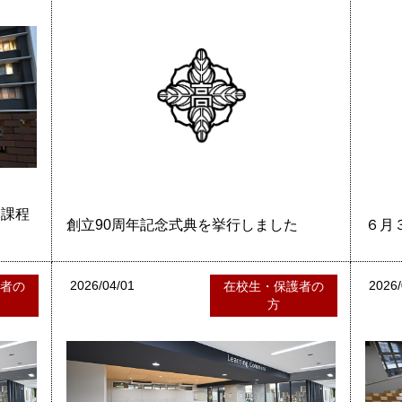
制課程
創立90周年記念式典を挙行しました
６月
2026/04/01
2026/
護者の
在校生・保護者の
方