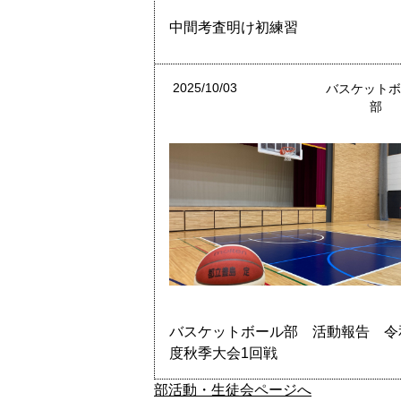
中間考査明け初練習
2025/10/03
バスケット
部
バスケットボール部 活動報告 令
度秋季大会1回戦
部活動・生徒会ページへ