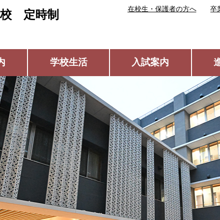
在校生・保護者の方へ
卒
校 定時制
内
学校生活
入試案内