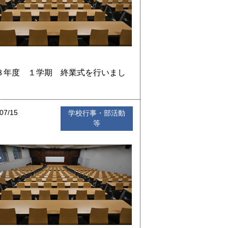
８年度 １学期 終業式を行いまし
07/15
学校行事・部活動
等