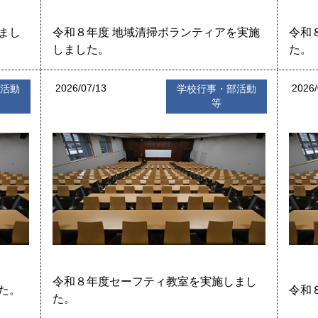
まし
令和８年度 地域清掃ボランティアを実施
令和
しました。
た。
2026/07/13
2026/
部活動
学校行事・部活動
等
令和８年度セーフティ教室を実施しまし
た。
令和
た。