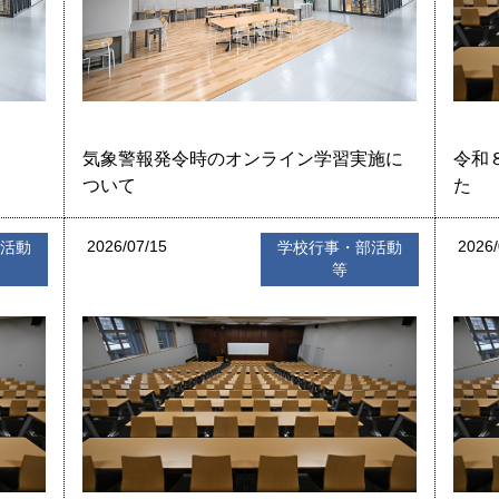
気象警報発令時のオンライン学習実施に
令和
ついて
た
2026/07/15
2026/
部活動
学校行事・部活動
等