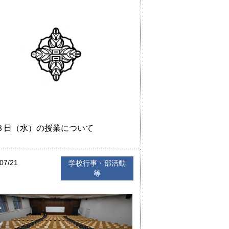
３日（水）の授業について
07/21
学校行事・部活動
等