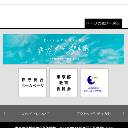
ページの先頭へ戻る
＃だから都立高（別ウインドウが開きます）
都庁総合ホー
東京都教員委
中学校英語ス
ムページ（別
員会（別ウイ
ピーキングテ
ウインドウが
ンドウが開き
スト（別ウイ
開きます）
ます）
ンドウが開き
ます）
このサイトについて
アクセシビリティ方針