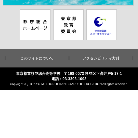
都庁総合ホー
東京都教員委
中学校英語ス
ムページ（別
員会（別ウイ
ピーキングテ
ウインドウが
ンドウが開き
スト（別ウイ
開きます）
ます）
ンドウが開き
ます）
このサイトについて
アクセシビリティ方針
東京都立杉並総合高等学校 〒168-0073 杉並区下高井戸5-17-1
電話：03-3303-1003
Copyright (C) TOKYO METROPOLITAN BOARD OF EDUCATION All rights reserved.