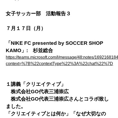
女子サッカー部 活動報告３
７月１７日（月）
「
NIKE FC presented by SOCCER SHOP
KAMO
」
: 杉並総合
https://teams.microsoft.com/l/message/48:notes/169216818
context=%7B%22contextType%22%3A%22chat%22%7D
１講義「クリエイティブ」
株式会社
GO
代表三浦崇広
株式会社
GO
代表三浦崇広さんとコラボ致し
ました。
「クリエイティブとは何か」「なぜ大切なの