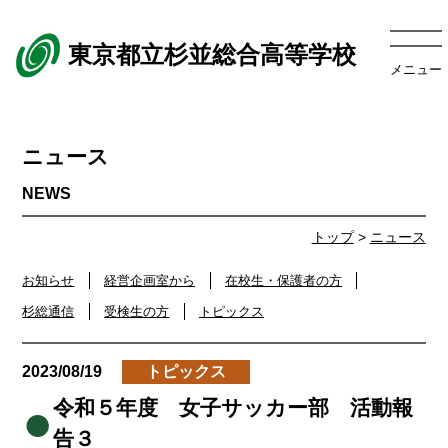
東京都立杉並総合高等学校
メニュー
ニュース
トップ
>
ニュース
お知らせ
経営企画室から
在校生・保護者の方
杉総通信
受検生の方
トピックス
2023/08/19
トピックス
令和５年度 女子サッカー部 活動報
告３