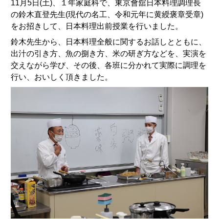
11月5日(土)、１年家庭科で、東京會舘日本料理調理長
の鈴木直登先生(現代の名工、令和元年に黄綬褒章受章)
をお招きして、日本料理出前授業を行いました。
鈴木先生から、日本料理全般に関するお話しとともに、
出汁の引き方、魚の捌き方、米の研ぎ方などを、実演を
交えながら学び、その後、各班に分かれて実際に調理を
行い、おいしく頂きました。